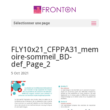
Skip
to
content
Ouvrir la barre d’outils
Sélectionner une page
FLY10x21_CFPPA31_mem
oire-sommeil_BD-
def_Page_2
5 Oct 2021