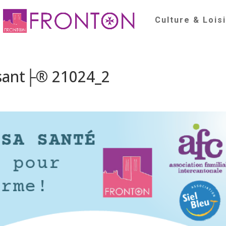
Culture & Lois
 sant├® 21024_2