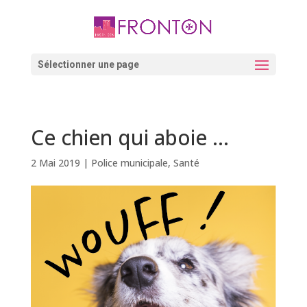
Skip
to
content
Ouvrir la barre d’outils
Sélectionner une page
Ce chien qui aboie …
2 Mai 2019
|
Police municipale
,
Santé