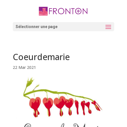
Skip
to
content
Ouvrir la barre d’outils
Sélectionner une page
Coeurdemarie
22 Mar 2021