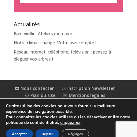
Actualités
Bien vieillir : Ateliers mémoire
Notre climat change. Votre avis compte !
Réseau internet, téléphone, télévision : pensez à
élaguer vos arbres !
Nous contacter
Inscription Newsletter
Plan du site
Mentions légales
Politique de confidentialité
Extranet
Ce site utilise des cookies pour vous fournir la meilleure
Accessibilité : partiellement conforme
expérience de navigation possible.
Pour connaitre les cookies utilisés ou les désactiver et lire notre
politique de confidentialité,
cliquez-ici
.
Accepter
Rejeter
Réglages
© Conception
Agence CosiWeb