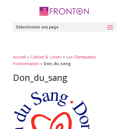
Skip
to
content
Ouvrir la barre d’outils
Sélectionner une page
Accueil
»
Culture & Loisirs
»
Les Olympiades
frontonnaises
»
Don_du_sang
Don_du_sang