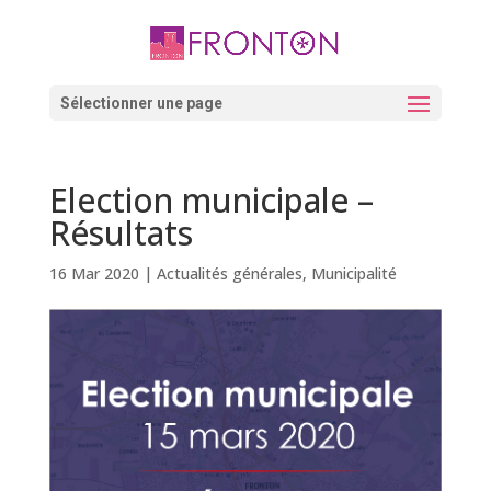
Skip
to
content
Ouvrir la barre d’outils
Sélectionner une page
Election municipale –
Résultats
16 Mar 2020
|
Actualités générales
,
Municipalité