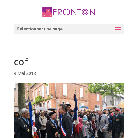
Skip
to
content
Ouvrir la barre d’outils
Sélectionner une page
cof
9 Mai 2018