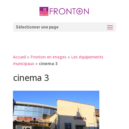
Skip
to
content
Ouvrir la barre d’outils
Sélectionner une page
Accueil
»
Fronton en images
»
Les équipements
municipaux
»
cinema 3
cinema 3