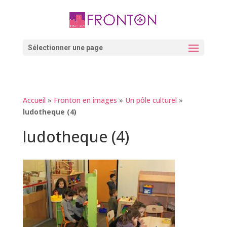
Skip
to
content
Ouvrir la barre d’outils
Sélectionner une page
Accueil
»
Fronton en images
»
Un pôle culturel
»
ludotheque (4)
ludotheque (4)