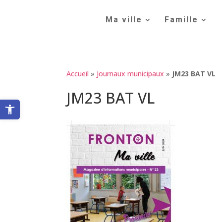
Skip
to
Ma ville
Famille
content
Accueil
»
Journaux municipaux
»
JM23 BAT VL
JM23 BAT VL
Ouvrir la barre d’outils