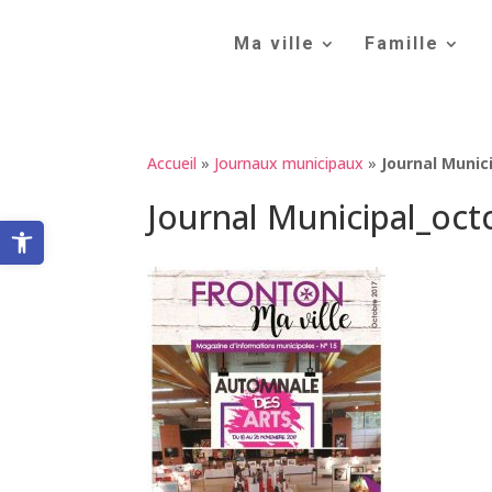
Skip
to
Ma ville
Famille
content
Accueil
»
Journaux municipaux
»
Journal Muni
Journal Municipal_oc
Ouvrir la barre d’outils