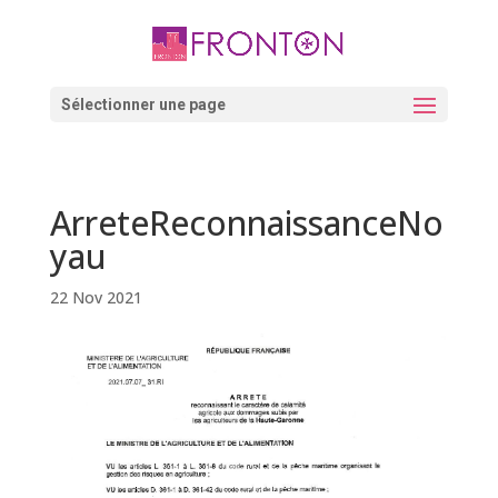
Skip
to
content
Ouvrir la barre d’outils
Sélectionner une page
ArreteReconnaissanceNo
yau
22 Nov 2021