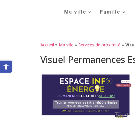
Skip
to
Ma ville
Famille
content
Accueil
»
Ma ville
»
Services de proximité
»
Visu
Visuel Permanences Es
Ouvrir la barre d’outils