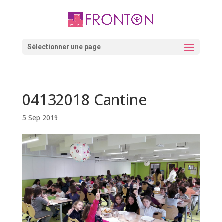
Skip
to
content
Ouvrir la barre d’outils
Sélectionner une page
04132018 Cantine
5 Sep 2019