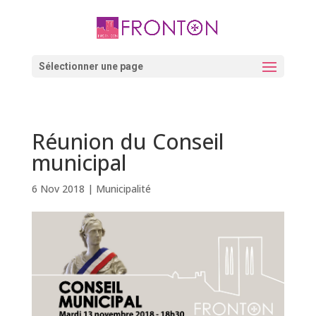
Skip
to
content
Ouvrir la barre d’outils
Sélectionner une page
Réunion du Conseil
municipal
6 Nov 2018
|
Municipalité