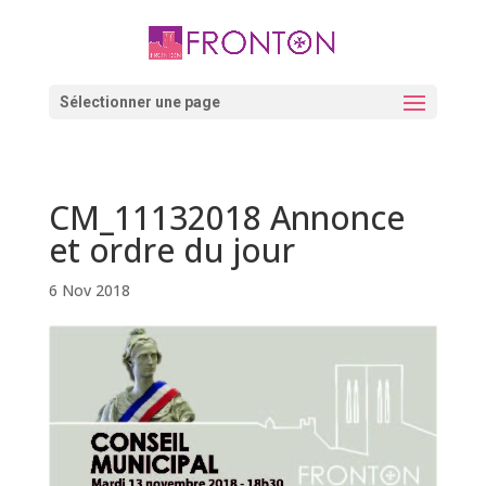
Skip
to
content
Ouvrir la barre d’outils
Sélectionner une page
CM_11132018 Annonce
et ordre du jour
6 Nov 2018