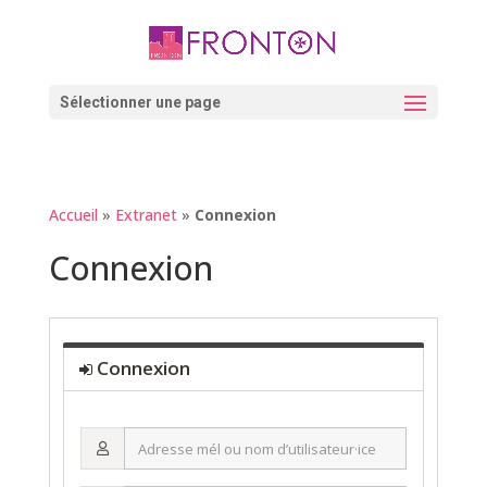
Skip
to
content
Ouvrir la barre d’outils
Sélectionner une page
Accueil
»
Extranet
»
Connexion
Connexion
Connexion
Adresse
mél
ou