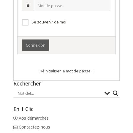
Mot
nom
de
d’utilisateur·ice
passe
Se souvenir de moi
Réinitialiser le mot de passe ?
Rechercher
En 1 Clic
Vos démarches
Contactez-nous