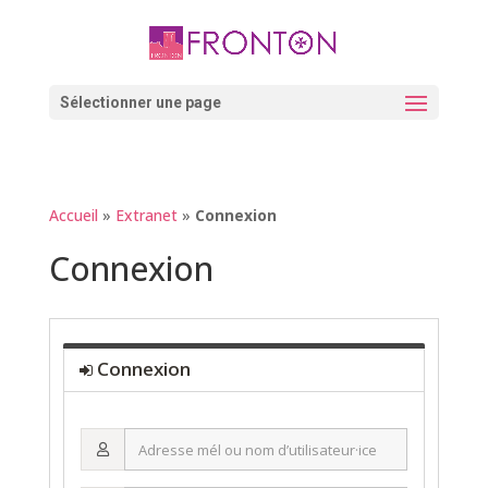
Skip
to
content
Ouvrir la barre d’outils
Sélectionner une page
Accueil
»
Extranet
»
Connexion
Connexion
Connexion
Adresse
mél
ou