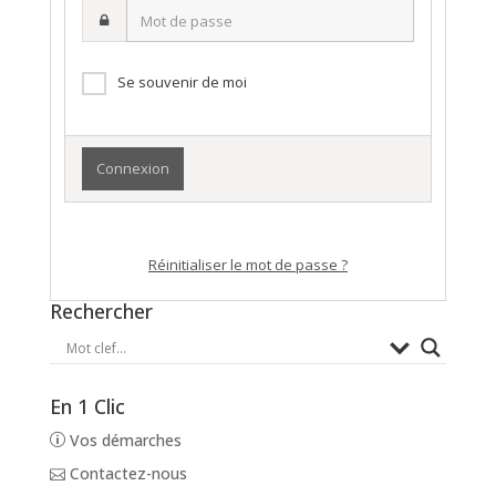
Mot
nom
de
d’utilisateur·ice
passe
Se souvenir de moi
Réinitialiser le mot de passe ?
Rechercher
En 1 Clic
Vos démarches
Contactez-nous