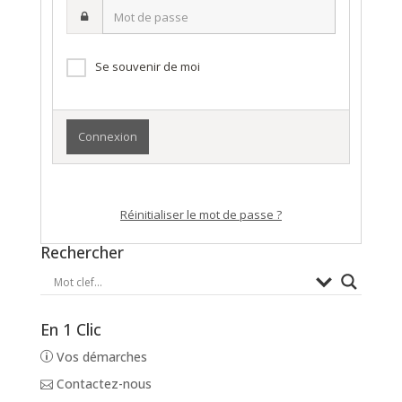
Mot
nom
de
d’utilisateur·ice
passe
Se souvenir de moi
Réinitialiser le mot de passe ?
Rechercher
En 1 Clic
Vos démarches
Contactez-nous