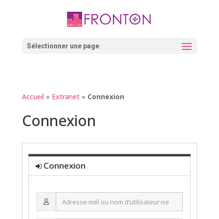
Skip
to
content
Ouvrir la barre d’outils
Sélectionner une page
Accueil
»
Extranet
»
Connexion
Connexion
Connexion
Adresse
mél
ou