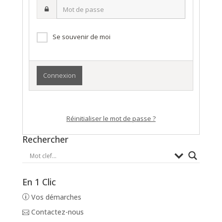
Mot
nom
de
d’utilisateur·ice
passe
Se souvenir de moi
Réinitialiser le mot de passe ?
Rechercher
En 1 Clic
Vos démarches
Contactez-nous