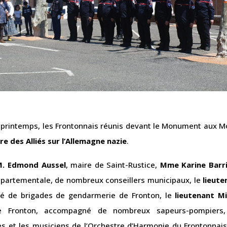
e printemps, les Frontonnais réunis devant le Monument aux M
ire
des Alliés sur l’Allemagne nazie
.
M. Edmond Aussel
, maire de Saint-Rustice,
Mme Karine Barr
départementale, de nombreux conseillers municipaux, le
lieute
é de brigades de gendarmerie de Fronton, le
lieutenant Mi
 Fronton, accompagné de nombreux sapeurs-pompiers,
es et les musiciens de l’Orchestre d’Harmonie du Frontonnais