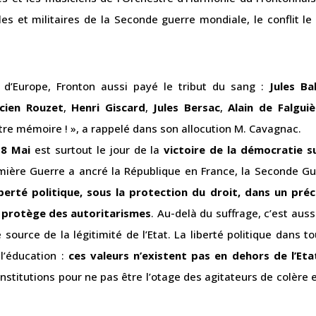
s et militaires de la Seconde guerre mondiale, le conflit le
 d’Europe, Fronton aussi payé le tribut du sang :
Jules Ba
cien Rouzet
,
Henri Giscard
,
Jules Bersac
,
Alain de Falguiè
re mémoire ! », a rappelé dans son allocution M. Cavagnac.
e
8 Mai
est surtout le jour de la
victoire de la démocratie su
emière Guerre a ancré la République en France, la Seconde G
iberté politique, sous la protection du droit, dans un préc
s protège des autoritarismes
. Au-delà du suffrage, c’est auss
 source de la légitimité de l’Etat. La liberté politique dans t
 l’éducation :
ces valeurs n’existent pas en dehors de l’Eta
institutions pour ne pas être l’otage des agitateurs de colère 