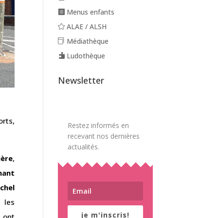
Menus enfants
ALAE / ALSH
Médiathèque
Ludothèque
Newsletter
orts,
Restez informés en
recevant nos dernières
actualités.
ière
,
nant
chel
 les
je m'inscris!
 ont