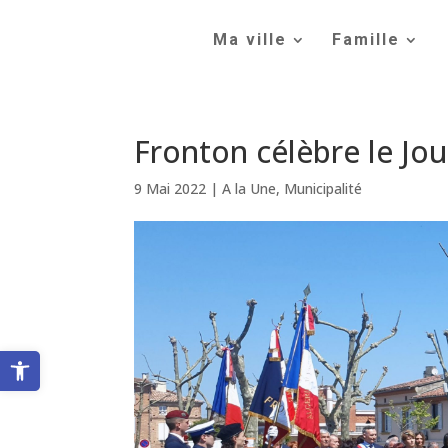
Skip
to
Ma ville
Famille
content
Fronton célèbre le Jour
9 Mai 2022
|
A la Une
,
Municipalité
Ouvrir la barre d’outils