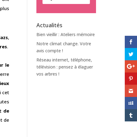
 plus
Actualités
Bien vieillir : Ateliers mémoire
lazs
,
Notre climat change. Votre
res
.
avis compte !
Réseau internet, téléphone,
r le
télévision : pensez à élaguer
vos arbres !
uerre
ieux
i cet
outes
t de
et de